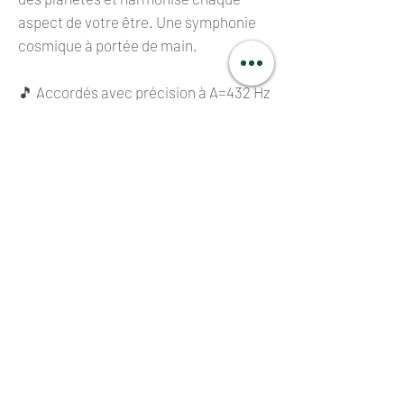
aspect de votre être. Une symphonie
cosmique à portée de main.
🎵 Accordés avec précision à A=432 Hz
et soigneusement sélectionnés pour
leur note fondamentale parfaite (C D E
F G A B) dans la troisième octave, ces
bols peuvent être joués
harmonieusement avec des bols en
cristal pour des expériences sonores
encore plus riches.
🪷 Livrés avec leur coussin et un
maillet en daim de taille standard. Les
maillets en feutre ne sont pas inclus.
LIVRAISON GRATUITE