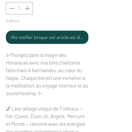
Sold out
Me notifier lorsque cet article est disponible
✨ Plongez dans la magie des
Himalayas avec nos bols chantants
faits main à Katmandou, au cœur du
Népal. Chaque bol est une invitation à
la méditation, au voyage intérieur et au
sound healing. ✨
🌌 Leur alliage unique de 7 métaux —
Fer, Cuivre, Étain, Or, Argent, Mercure
et Plomb — résonne avec les énergies
des planètes et harmonise chaque