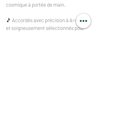
cosmique à portée de main.
🎵 Accordés avec précision à A=432 Hz
et soigneusement sélectionnés pour
leur note fondamentale parfaite (C D E
F G A B) dans la troisième octave, ces
bols peuvent être joués
harmonieusement avec des bols en
cristal pour des expériences sonores
encore plus riches.
🪷 Livrés avec leur coussin et un
maillet en daim de taille standard. Les
maillets en feutre ne sont pas inclus.
LIVRAISON GRATUITE