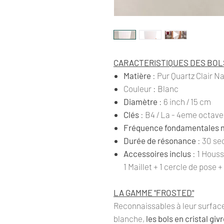
CARACTERISTIQUES DES BOL
Matière
: Pur Quartz Clair N
Couleur
: Blanc
Diamètre
: 6 inch / 15 cm
Clés
: B4 / La - 4eme octav
Fréquence fondamentales 
Durée de résonance
: 30 se
Accessoires inclus
: 1 Houss
1 Maillet + 1 cercle de pose 
LA GAMME "FROSTED"
Reconnaissables à leur surface
blanche,
les bols en cristal giv