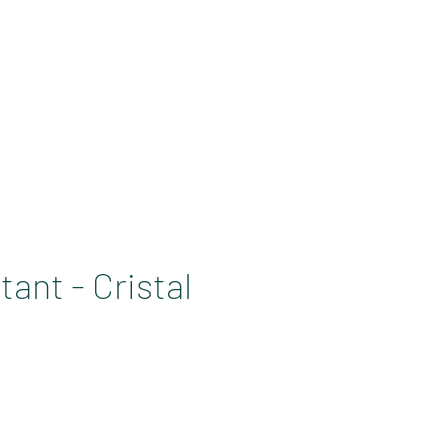
ONS PRO
BLOG
Log In
ant - Cristal
e