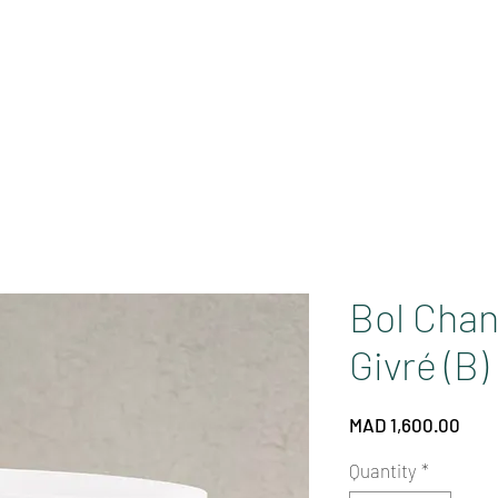
SOUNDS
PURIFICATION
EVENTS
SOLUTI
Bol Chant
Givré (B)
Pric
MAD 1,600.00
Quantity
*