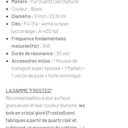
Matière
: Pur Quartz Clair Naturel
Couleur
: Blanc
Diamètre
: 9 inch / 22.8 cm
Clés
: F4 / Fa - 4eme octave
(accordage : A=432 hz)
Fréquence fondamentales
mesurée (Hz)
: 343
Durée de résonance
: 30 sec
Accessoires inclus
: 1 Housse de
transport super épaisse + 1 Maillet +
1 cercle de pose + fiche technique.
LA GAMME "FROSTED"
Reconnaissables à leur surface
granuleuse et leur couleur blanche,
les
bols en cristal givré (Frosted) sont
fabriqués à partir de quartz clair et
subissent un processus de sablage
. Le