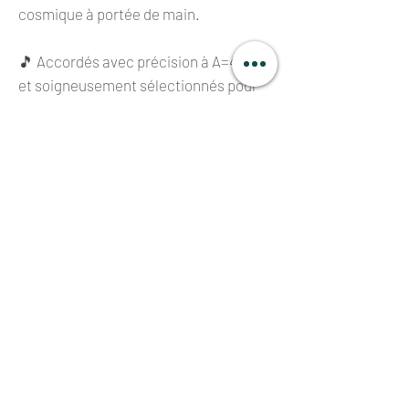
cosmique à portée de main.
🎵 Accordés avec précision à A=432 Hz
et soigneusement sélectionnés pour
leur note fondamentale parfaite (C D E
F G A B) dans la troisième octave, ces
bols peuvent être joués
harmonieusement avec des bols en
cristal pour des expériences sonores
encore plus riches.
🌕
Design finition Full Moon
, gravé du
mantra
Om Mani Padme Hum
et du
symbole
Shou
de longévité, pour une
touche spirituelle et symbolique
unique.