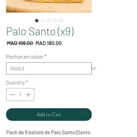
Palo Santo (x9)
Regular
Sale
 MAD 198.00 
MAD 180.00
Price
Price
Pochon en coton
*
Quantity
*
Add to Cart
Pack de 9 batons de Palo Santo (Santo