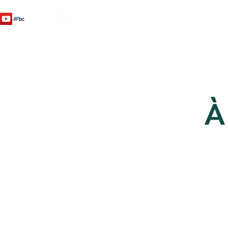
SHENTI
YO
À