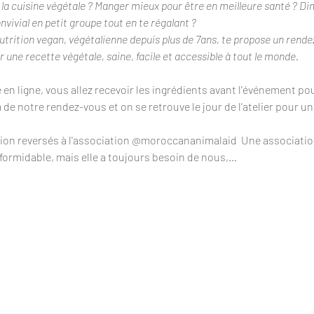
e la cuisine végétale ? Manger mieux pour être en meilleure santé ? 
ivial en petit groupe tout en te régalant ?
utrition vegan, végétalienne depuis plus de 7ans, te propose un rend
er une recette végétale, saine, facile et accessible à tout le monde.
re en ligne, vous allez recevoir les ingrédients avant l'événement pou
m de notre rendez-vous et on se retrouve le jour de l'atelier pour 
ion reversés à l'association @moroccananimalaid  Une association
l formidable, mais elle a toujours besoin de nous,…