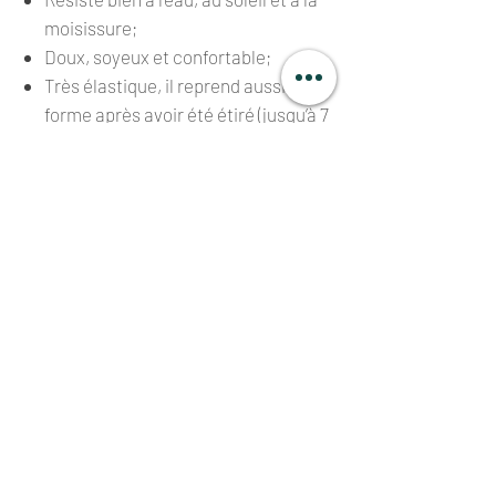
moisissure;
Doux, soyeux et confortable;
Très élastique, il reprend aussitôt sa
forme après avoir été étiré (jusqu’à 7
fois sa longueur!);
Il se froisse peu et s’ajuste à toutes
les silhouettes;
3 couleurs disponibles ainsi que 3
variantes de bordures (sfifa).
CONSEILS DE LAVAGE
Laver à la machine à l’eau froide;
Ne pas utiliser d’assouplissant ou de
javellisant;
Ne pas sécher à la machine
(suspendre ou sécher à plat);
Repasser à basse température,