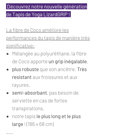
Découvrez notre nouvelle génération
de Tapis de Yoga LizardGRIP !
La fibre de Coco améliore les
performances du tapis de manière très
significative:
Mélangée au polyuréthane, la fibre
de Coco apporte
un grip inégalable
.
plus robuste
que son ancêtre.
Très
resistant
aux froissures et aux
rayures.
semi-absorbant
, pas besoin de
serviette en cas de fortes
transpirations.
notre tapis
le plus long et le plus
large
! (186 x 68 cm)
___