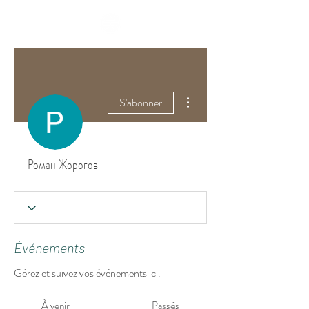
Plus d'actions
S'abonner
Роман Жорогов
Événements
Gérez et suivez vos événements ici.
À venir
Passés